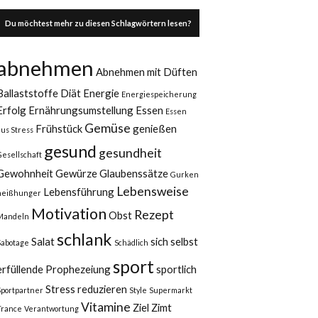
Du möchtest mehr zu diesen Schlagwörtern lesen?
abnehmen
Abnehmen mit Düften
Ballaststoffe
Diät
Energie
Energiespeicherung
Erfolg
Ernährungsumstellung
Essen
Essen
Gemüse
Frühstück
genießen
aus Stress
gesund
gesundheit
Gesellschaft
Gewohnheit
Gewürze
Glaubenssätze
Gurken
Lebensweise
Lebensführung
heißhunger
Motivation
Rezept
Obst
Mandeln
schlank
Salat
sich selbst
Sabotage
Schädlich
sport
erfüllende Prophezeiung
sportlich
Stress reduzieren
Sportpartner
Style
Supermarkt
Vitamine
Ziel
Zimt
Trance
Verantwortung