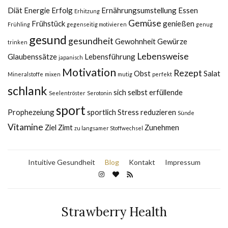
Diät
Energie
Erfolg
Ernährungsumstellung
Essen
Erhitzung
Gemüse
Frühstück
genießen
Frühling
gegenseitig motivieren
genug
gesund
gesundheit
Gewohnheit
Gewürze
trinken
Lebensweise
Glaubenssätze
Lebensführung
japanisch
Motivation
Rezept
Obst
Salat
Mineralstoffe
mixen
mutig
perfekt
schlank
sich selbst erfüllende
Seelentröster
Serotonin
sport
Prophezeiung
sportlich
Stress reduzieren
Sünde
Vitamine
Ziel
Zimt
Zunehmen
zu langsamer Stoffwechsel
Intuitive Gesundheit
Blog
Kontakt
Impressum
Strawberry Health