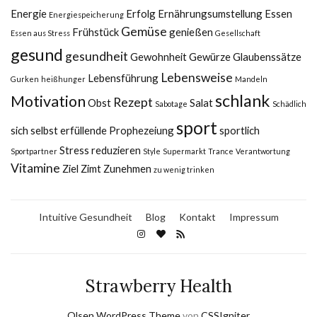
Energie
Erfolg
Ernährungsumstellung
Essen
Energiespeicherung
Gemüse
Frühstück
genießen
Essen aus Stress
Gesellschaft
gesund
gesundheit
Gewohnheit
Gewürze
Glaubenssätze
Lebensweise
Lebensführung
Gurken
heißhunger
Mandeln
schlank
Motivation
Rezept
Obst
Salat
Sabotage
Schädlich
sport
sich selbst erfüllende Prophezeiung
sportlich
Stress reduzieren
Sportpartner
Style
Supermarkt
Trance
Verantwortung
Vitamine
Ziel
Zimt
Zunehmen
zu wenig trinken
Intuitive Gesundheit
Blog
Kontakt
Impressum
Strawberry Health
Olsen WordPress Theme
von
CSSIgniter