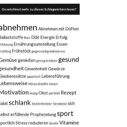
Du möchtest mehr zu diesen Schlagwörtern lesen?
abnehmen
Abnehmen mit Düften
Ballaststoffe
Diät
Energie
Erfolg
Bier
Ernährungsumstellung
Essen
Erhitzung
Frühstück
Frühling
gegenseitig motivieren
gesund
Gemüse
genießen
genug trinken
gesundheit
Gewohnheit
Gewürze
Glaubenssätze
Lebensführung
japanisch
Lebensweise
Mineralstoffe
mixen
Motivation
Rezept
Obst
mutig
perfekt
schlank
Salat
sich
Seelentröster
Serotonin
sport
selbst erfüllende Prophezeiung
Vitamine
sportlich
Stress reduzieren
Sünde