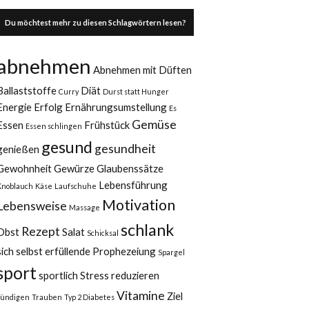
Du möchtest mehr zu diesen Schlagwörtern lesen?
abnehmen
Abnehmen mit Düften
Ballaststoffe
Diät
Curry
Durst statt Hunger
Energie
Erfolg
Ernährungsumstellung
Es
Gemüse
Essen
Frühstück
Essen schlingen
gesund
gesundheit
genießen
Gewohnheit
Gewürze
Glaubenssätze
Lebensführung
Knoblauch
Käse
Laufschuhe
Motivation
Lebensweise
Massage
schlank
Rezept
Obst
Salat
Schicksal
sich selbst erfüllende Prophezeiung
Spargel
sport
sportlich
Stress reduzieren
Vitamine
Ziel
sündigen
Trauben
Typ 2 Diabetes