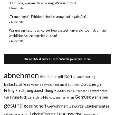
3 Gründe, warum Du zu wenig Wasser trinkst
246 Aufrufe
„Trance-light“- Erhöhe deine Leistung (auf legale Art)!
213 Aufrufe
Warum ein gesundes Körperbewusstsein unverzichtbar ist, um auf
weibliche Art erfolgreich zu sein!
212 Aufrufe
Du möchtest mehr zu diesen Schlagwörtern lesen?
abnehmen
Abnehmen mit Düften
Ausstrahlung
Ballaststoffe
Diät
Energie
Bewegung
Bewegungsmangel
Business
Erfolg
Ernährungsumstellung
Essen
Essen aufpeppen
Fertiggerichte
Gemüse
Frühstück
genießen
Fett
ganz schnell die Ausdauer erhöhen
gesund
gesundheit
Gewohnheit
Gewürze
Glaubenssätze
Lebensweise
Lebensführung
kalorienarm
laufen
mangelnde