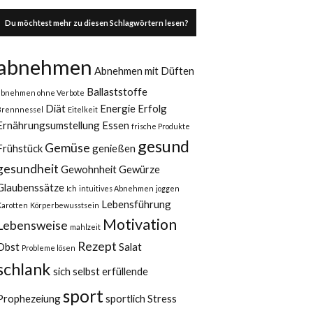
Du möchtest mehr zu diesen Schlagwörtern lesen?
abnehmen
Abnehmen mit Düften
Ballaststoffe
abnehmen ohne Verbote
Diät
Energie
Erfolg
Brennnessel
Eitelkeit
Ernährungsumstellung
Essen
frische Produkte
gesund
Gemüse
Frühstück
genießen
gesundheit
Gewohnheit
Gewürze
Glaubenssätze
Ich
intuitives Abnehmen
joggen
Lebensführung
Karotten
Körperbewusstsein
Motivation
Lebensweise
mahlzeit
Rezept
Obst
Salat
Probleme lösen
schlank
sich selbst erfüllende
sport
Prophezeiung
sportlich
Stress