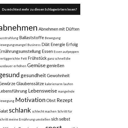
Du möchtest mehr zu diesen Schlagwörtern lesen?
abnehmen
Abnehmen mit Düften
Ballaststoffe
Ausstrahlung
Bewegung
Diät
Energie
Erfolg
Bewegungsmangel
Business
Ernährungsumstellung
Essen
Essen aufpeppen
Frühstück
Fertiggerichte
Fett
ganz schnell die
Gemüse
genießen
Ausdauer erhöhen
gesund
gesundheit
Gewohnheit
Gewürze
Glaubenssätze
kalorienarm
laufen
Lebensweise
Lebensführung
mangelnde
Motivation
Rezept
Obst
Bewegung
schlank
Salat
schlecht machen
Schritt für
sich selbst
Schritt meine Ernährung umstellen
sport