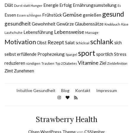
Diät
Energie
Erfolg
Ernährungsumstellung
Durst statt Hunger
Es
gesund
Gemüse
Essen
Frühstück
genießen
Essen schlingen
gesundheit
Gewohnheit
Gewürze
Glaubenssätze
Knoblauch
Käse
Lebensweise
Lebensführung
Laufschuhe
Massage
schlank
Motivation
Rezept
Obst
Salat
sich
Schicksal
sport
selbst erfüllende Prophezeiung
sportlich
Stress
Spargel
Vitamine
reduzieren
Ziel
sündigen
Trauben
Typ 2 Diabetes
Zieldefinition
Zimt
Zunehmen
Intuitive Gesundheit
Blog
Kontakt
Impressum
Strawberry Health
Olsen WordPress Theme
von
CSSIgniter