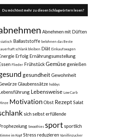
Du möchtest mehr zu diesen Schlagwörtern lesen?
abnehmen
Abnehmen mit Düften
Ballaststoffe
asiatisch
belohnen
das Beste
Diät
dauerhaft schlank bleiben
Einkaufswagen
Energie
Erfolg
Ernährungsumstellung
Gemüse
Essen
Frühstück
genießen
Flieder
gesund
gesundheit
Gewohnheit
Gewürze
Glaubenssätze
hobbys
Lebensweise
Lebensführung
Low Carb
Motivation
Rezept
Obst
Salat
Minze
schlank
sich selbst erfüllende
sport
Prophezeiung
sportlich
Smoothies
Stress reduzieren
Stimme im Kopf
Vanillinzucker