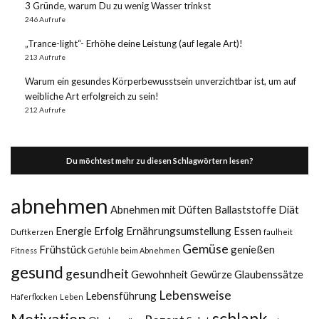
3 Gründe, warum Du zu wenig Wasser trinkst
246 Aufrufe
„Trance-light“- Erhöhe deine Leistung (auf legale Art)!
213 Aufrufe
Warum ein gesundes Körperbewusstsein unverzichtbar ist, um auf
weibliche Art erfolgreich zu sein!
212 Aufrufe
Du möchtest mehr zu diesen Schlagwörtern lesen?
abnehmen
Abnehmen mit Düften
Ballaststoffe
Diät
Energie
Erfolg
Ernährungsumstellung
Essen
Duftkerzen
faulheit
Gemüse
Frühstück
genießen
Fitness
Gefühle beim Abnehmen
gesund
gesundheit
Gewohnheit
Gewürze
Glaubenssätze
Lebensweise
Lebensführung
Haferflocken
Leben
schlank
Motivation