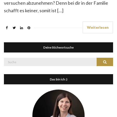
versuchen abzunehmen? Denn bei dir in der Familie
schafft es keiner, somit ist […]
Weiterlesen
Deine Stichwortsuche
Suche
Suche
nach:
Das bin ich :)