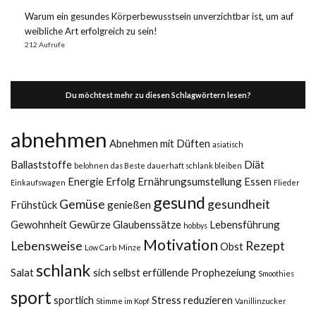
Warum ein gesundes Körperbewusstsein unverzichtbar ist, um auf
weibliche Art erfolgreich zu sein!
212 Aufrufe
Du möchtest mehr zu diesen Schlagwörtern lesen?
abnehmen
Abnehmen mit Düften
asiatisch
Ballaststoffe
Diät
belohnen
das Beste
dauerhaft schlank bleiben
Energie
Erfolg
Ernährungsumstellung
Essen
Einkaufswagen
Flieder
gesund
Gemüse
gesundheit
Frühstück
genießen
Gewohnheit
Gewürze
Glaubenssätze
Lebensführung
hobbys
Motivation
Lebensweise
Rezept
Obst
Low Carb
Minze
schlank
Salat
sich selbst erfüllende Prophezeiung
Smoothies
sport
sportlich
Stress reduzieren
Stimme im Kopf
Vanillinzucker