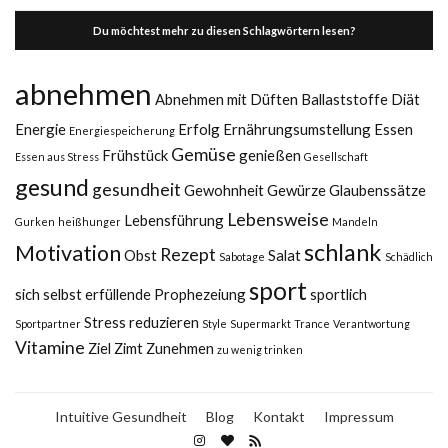
Du möchtest mehr zu diesen Schlagwörtern lesen?
abnehmen
Abnehmen mit Düften
Ballaststoffe
Diät
Energie
Erfolg
Ernährungsumstellung
Essen
Energiespeicherung
Gemüse
Frühstück
genießen
Essen aus Stress
Gesellschaft
gesund
gesundheit
Gewohnheit
Gewürze
Glaubenssätze
Lebensweise
Lebensführung
Gurken
heißhunger
Mandeln
schlank
Motivation
Rezept
Obst
Salat
Sabotage
Schädlich
sport
sich selbst erfüllende Prophezeiung
sportlich
Stress reduzieren
Sportpartner
Style
Supermarkt
Trance
Verantwortung
Vitamine
Ziel
Zimt
Zunehmen
zu wenig trinken
Intuitive Gesundheit
Blog
Kontakt
Impressum