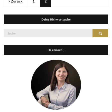
« Zurück
1
2
Deine Stichwortsuche
Suche
Suche
nach:
Das bin ich :)